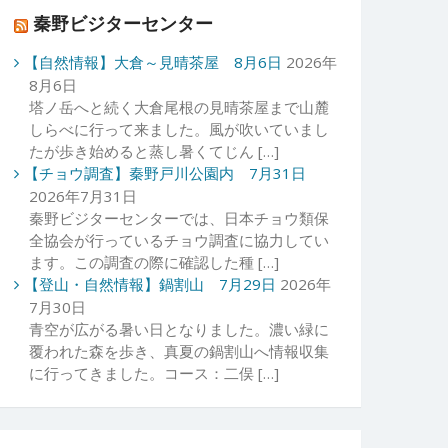
秦野ビジターセンター
【自然情報】大倉～見晴茶屋 8月6日
2026年
8月6日
塔ノ岳へと続く大倉尾根の見晴茶屋まで山麓
しらべに行って来ました。風が吹いていまし
たが歩き始めると蒸し暑くてじん […]
【チョウ調査】秦野戸川公園内 7月31日
2026年7月31日
秦野ビジターセンターでは、日本チョウ類保
全協会が行っているチョウ調査に協力してい
ます。この調査の際に確認した種 […]
【登山・自然情報】鍋割山 7月29日
2026年
7月30日
青空が広がる暑い日となりました。濃い緑に
覆われた森を歩き、真夏の鍋割山へ情報収集
に行ってきました。コース：二俣 […]