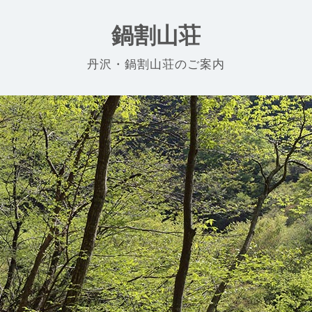
鍋割山荘
丹沢・鍋割山荘のご案内