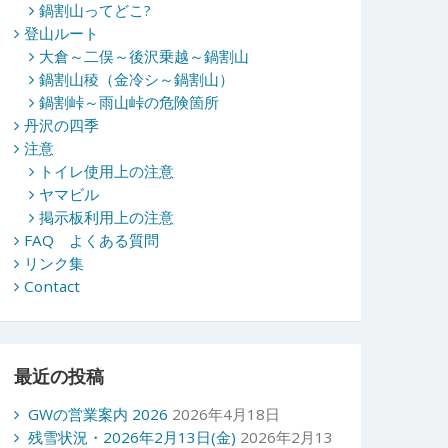
鍋割山ってどこ?
登山ルート
大倉～二俣～後沢乗越～鍋割山
鍋割山稜（金冷シ～鍋割山）
鍋割峠～雨山峠の危険箇所
丹沢の四季
注意
トイレ使用上の注意
ヤマビル
掲示板利用上の注意
FAQ よくある質問
リンク集
Contact
最近の投稿
GWの営業案内 2026
2026年4月18日
残雪状況・2026年2月13日(金)
2026年2月13