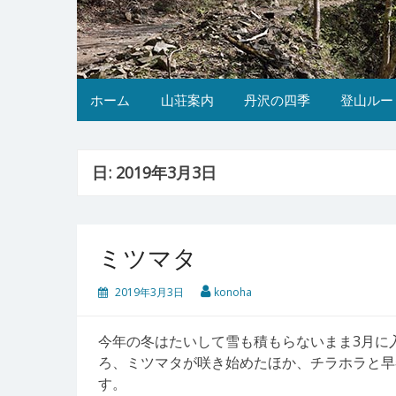
ホーム
山荘案内
丹沢の四季
登山ルー
日:
2019年3月3日
ミツマタ
2019年3月3日
konoha
今年の冬はたいして雪も積もらないまま3月に
ろ、ミツマタが咲き始めたほか、チラホラと早
す。