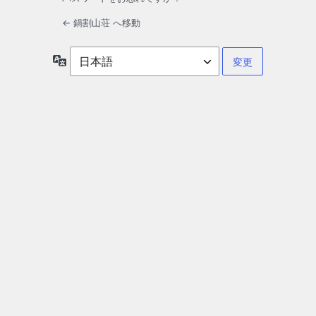
← 鍋割山荘 へ移動
言
語