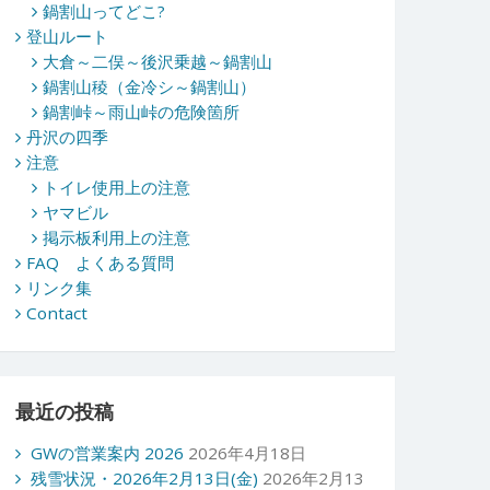
鍋割山ってどこ?
登山ルート
大倉～二俣～後沢乗越～鍋割山
鍋割山稜（金冷シ～鍋割山）
鍋割峠～雨山峠の危険箇所
丹沢の四季
注意
トイレ使用上の注意
ヤマビル
掲示板利用上の注意
FAQ よくある質問
リンク集
Contact
最近の投稿
GWの営業案内 2026
2026年4月18日
残雪状況・2026年2月13日(金)
2026年2月13