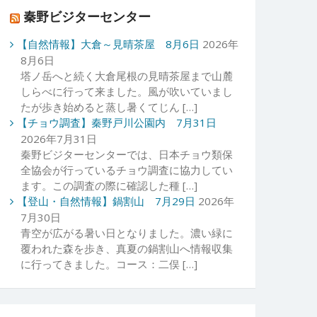
秦野ビジターセンター
【自然情報】大倉～見晴茶屋 8月6日
2026年
8月6日
塔ノ岳へと続く大倉尾根の見晴茶屋まで山麓
しらべに行って来ました。風が吹いていまし
たが歩き始めると蒸し暑くてじん […]
【チョウ調査】秦野戸川公園内 7月31日
2026年7月31日
秦野ビジターセンターでは、日本チョウ類保
全協会が行っているチョウ調査に協力してい
ます。この調査の際に確認した種 […]
【登山・自然情報】鍋割山 7月29日
2026年
7月30日
青空が広がる暑い日となりました。濃い緑に
覆われた森を歩き、真夏の鍋割山へ情報収集
に行ってきました。コース：二俣 […]