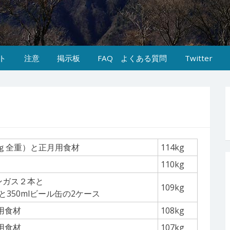
ト
注意
掲示板
FAQ よくある質問
Twitter
ｋｇ全重）と正月用食材
114kg
110kg
パンガス２本と
109kg
缶と350mlビール缶の2ケース
用食材
108kg
用食材
107kg