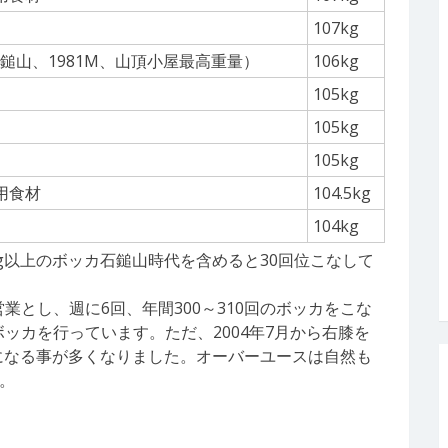
107kg
鎚山、1981M、山頂小屋最高重量）
106kg
105kg
105kg
105kg
用食材
104.5kg
104kg
00kg以上のボッカ石鎚山時代を含めると30回位こなして
営業とし、週に6回、年間300～310回のボッカをこな
ボッカを行っています。ただ、2004年7月から右膝を
下になる事が多くなりました。オーバーユースは自然も
。