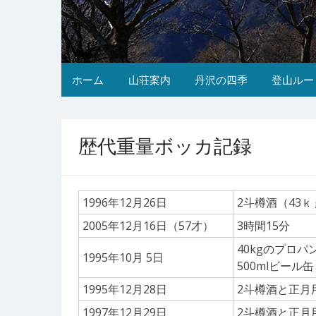
ホーム
山荘案内
丹沢の四季
登山ルー
歴代重量ボッカ記録
1996年12月26日
2斗樽酒（43
2005年12月16日（57才）
3時間15分
40kgのプロ
1995年10月 5日
500mlビール
1995年12月28日
2斗樽酒と正月
1997年12月29日
2斗樽酒と正月