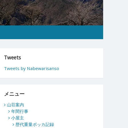
Tweets
Tweets by Nabewarisanso
メニュー
山荘案内
年間行事
小屋主
歴代重量ボッカ記録