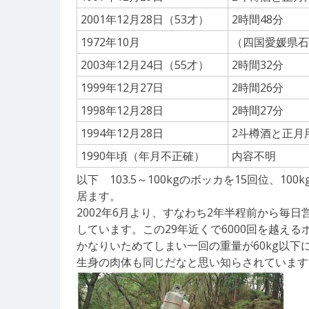
2001年12月28日（53才）
2時間48分
1972年10月
（四国愛媛県石
2003年12月24日（55才）
2時間32分
1999年12月27日
2時間26分
1998年12月28日
2時間27分
1994年12月28日
2斗樽酒と正月
1990年頃（年月不正確）
内容不明
以下 103.5～100kgのボッカを15回位、1
居ます。
2002年6月より、すなわち2年半程前から毎日
しています。この29年近くで6000回を越える
かなりいためてしまい一回の重量が60kg以
生身の肉体も同じだなと思い知らされています