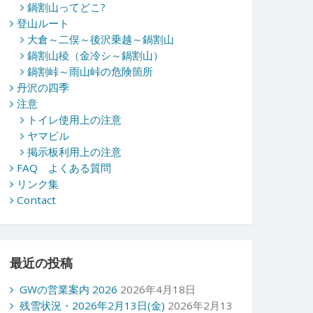
鍋割山ってどこ?
登山ルート
大倉～二俣～後沢乗越～鍋割山
鍋割山稜（金冷シ～鍋割山）
鍋割峠～雨山峠の危険箇所
丹沢の四季
注意
トイレ使用上の注意
ヤマビル
掲示板利用上の注意
FAQ よくある質問
リンク集
Contact
最近の投稿
GWの営業案内 2026
2026年4月18日
残雪状況・2026年2月13日(金)
2026年2月13