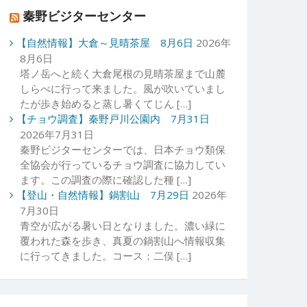
秦野ビジターセンター
【自然情報】大倉～見晴茶屋 8月6日
2026年
8月6日
塔ノ岳へと続く大倉尾根の見晴茶屋まで山麓
しらべに行って来ました。風が吹いていまし
たが歩き始めると蒸し暑くてじん […]
【チョウ調査】秦野戸川公園内 7月31日
2026年7月31日
秦野ビジターセンターでは、日本チョウ類保
全協会が行っているチョウ調査に協力してい
ます。この調査の際に確認した種 […]
【登山・自然情報】鍋割山 7月29日
2026年
7月30日
青空が広がる暑い日となりました。濃い緑に
覆われた森を歩き、真夏の鍋割山へ情報収集
に行ってきました。コース：二俣 […]