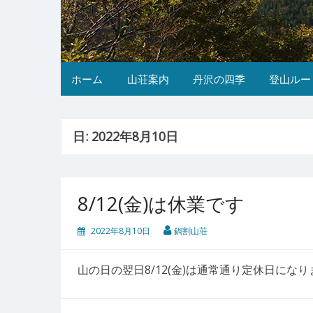
ホーム
山荘案内
丹沢の四季
登山ルー
日:
2022年8月10日
8/12(金)は休業です
2022年8月10日
鍋割山荘
山の日の翌日8/12(金)は通常通り定休日にな