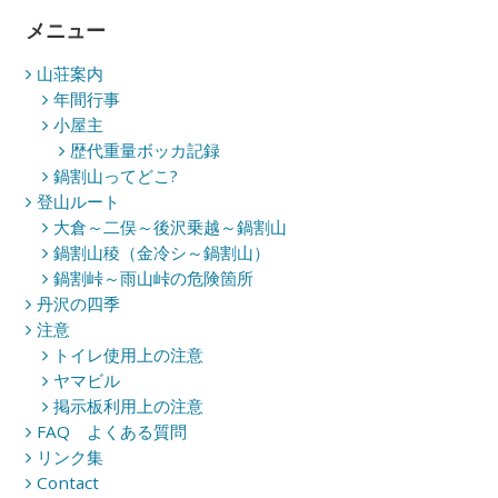
メニュー
山荘案内
年間行事
小屋主
歴代重量ボッカ記録
鍋割山ってどこ?
登山ルート
大倉～二俣～後沢乗越～鍋割山
鍋割山稜（金冷シ～鍋割山）
鍋割峠～雨山峠の危険箇所
丹沢の四季
注意
トイレ使用上の注意
ヤマビル
掲示板利用上の注意
FAQ よくある質問
リンク集
Contact