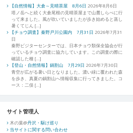
【自然情報】大倉～見晴茶屋 8月6日
2026年8月6日
塔ノ岳へと続く大倉尾根の見晴茶屋まで山麓しらべに行
って来ました。風が吹いていましたが歩き始めると蒸し
暑くてじん […]
【チョウ調査】秦野戸川公園内 7月31日
2026年7月31
日
秦野ビジターセンターでは、日本チョウ類保全協会が行
っているチョウ調査に協力しています。この調査の際に
確認した種 […]
【登山・自然情報】鍋割山 7月29日
2026年7月30日
青空が広がる暑い日となりました。濃い緑に覆われた森
を歩き、真夏の鍋割山へ情報収集に行ってきました。コ
ース：二俣 […]
サイト管理人
木の葉@
丹沢・駆け巡り
当サイトに関する問い合わせ