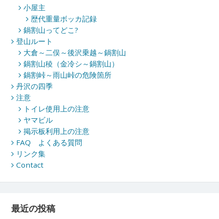
小屋主
歴代重量ボッカ記録
鍋割山ってどこ?
登山ルート
大倉～二俣～後沢乗越～鍋割山
鍋割山稜（金冷シ～鍋割山）
鍋割峠～雨山峠の危険箇所
丹沢の四季
注意
トイレ使用上の注意
ヤマビル
掲示板利用上の注意
FAQ よくある質問
リンク集
Contact
最近の投稿