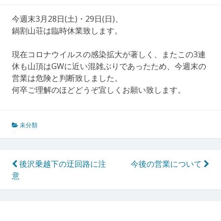
今週末3月28日(土)・29日(日)、
鍋割山荘は臨時休業致します。
現在コロナウイルスの感染拡大が著しく、またこの3連
休も山頂はGWに近い混雑ぶりであったため、今週末の
営業は危険と判断致しました。
何卒ご理解のほどどうぞ宜しくお願い致します。
未分類
投
後沢乗越下の迂回路に注
今後の営業について
意
稿
ナ
ビ