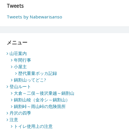
Tweets
Tweets by Nabewarisanso
メニュー
山荘案内
年間行事
小屋主
歴代重量ボッカ記録
鍋割山ってどこ?
登山ルート
大倉～二俣～後沢乗越～鍋割山
鍋割山稜（金冷シ～鍋割山）
鍋割峠～雨山峠の危険箇所
丹沢の四季
注意
トイレ使用上の注意