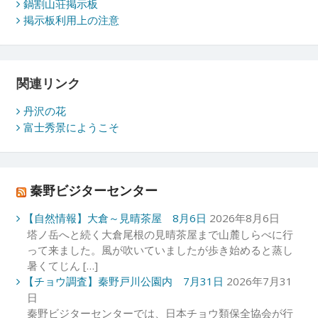
鍋割山荘掲示板
掲示板利用上の注意
関連リンク
丹沢の花
富士秀景にようこそ
秦野ビジターセンター
【自然情報】大倉～見晴茶屋 8月6日
2026年8月6日
塔ノ岳へと続く大倉尾根の見晴茶屋まで山麓しらべに行
って来ました。風が吹いていましたが歩き始めると蒸し
暑くてじん […]
【チョウ調査】秦野戸川公園内 7月31日
2026年7月31
日
秦野ビジターセンターでは、日本チョウ類保全協会が行