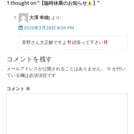
ゲ
1 thought on “
【臨時休業のお知らせ
】
”
ー
大澤 幸雄(
より:
シ
2020年3月26日 8:36 PM
ョ
ン
草野さん大正解ですよ
頑張って下さい
コメントを残す
メールアドレスが公開されることはありません。
※
が付い
ている欄は必須項目です
コメント
※