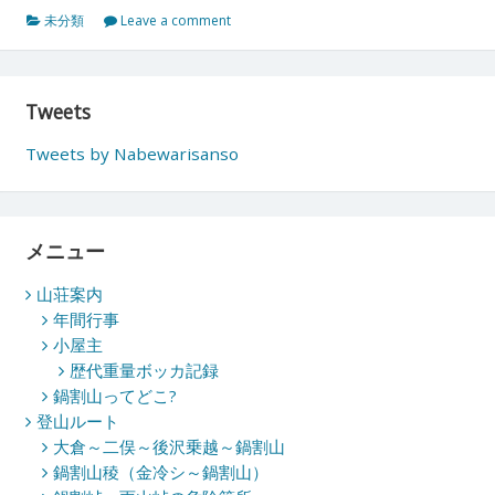
未分類
Leave a comment
Tweets
Tweets by Nabewarisanso
メニュー
山荘案内
年間行事
小屋主
歴代重量ボッカ記録
鍋割山ってどこ?
登山ルート
大倉～二俣～後沢乗越～鍋割山
鍋割山稜（金冷シ～鍋割山）