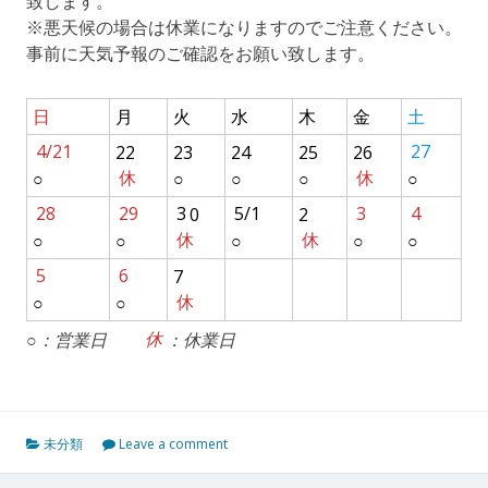
致します。
※悪天候の場合は休業になりますのでご注意ください。
事前に天気予報のご確認をお願い致します。
日
月
火
水
木
金
土
4/21
22
23
24
25
26
27
○
休
○
○
○
休
○
28
29
3
0
5/1
2
3
4
○
○
休
○
休
○
○
5
6
7
○
○
休
○：営業日
休
：休業日
未分類
Leave a comment