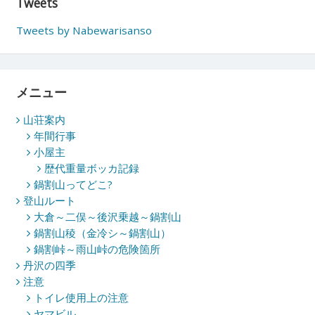
Tweets
Tweets by Nabewarisanso
メニュー
山荘案内
年間行事
小屋主
歴代重量ボッカ記録
鍋割山ってどこ?
登山ルート
大倉～二俣～後沢乗越～鍋割山
鍋割山稜（金冷シ～鍋割山）
鍋割峠～雨山峠の危険箇所
丹沢の四季
注意
トイレ使用上の注意
ヤマビル