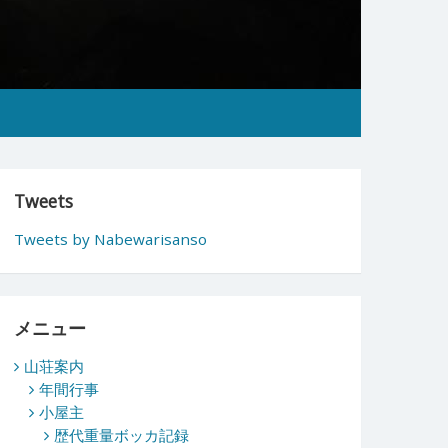
Tweets
Tweets by Nabewarisanso
メニュー
山荘案内
年間行事
小屋主
歴代重量ボッカ記録