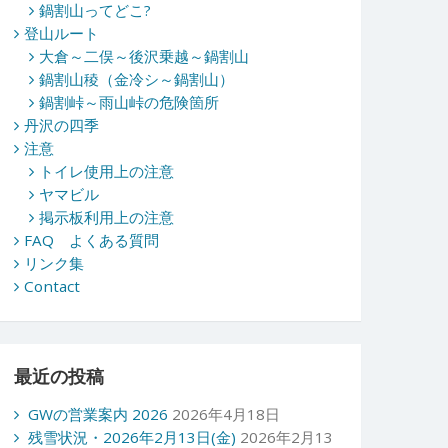
鍋割山ってどこ?
登山ルート
大倉～二俣～後沢乗越～鍋割山
鍋割山稜（金冷シ～鍋割山）
鍋割峠～雨山峠の危険箇所
丹沢の四季
注意
トイレ使用上の注意
ヤマビル
掲示板利用上の注意
FAQ よくある質問
リンク集
Contact
最近の投稿
GWの営業案内 2026
2026年4月18日
残雪状況・2026年2月13日(金)
2026年2月13