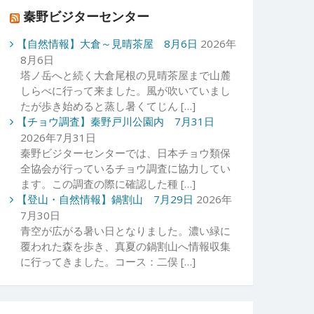
秦野ビジターセンター
【自然情報】大倉～見晴茶屋 8月6日
2026年
8月6日
塔ノ岳へと続く大倉尾根の見晴茶屋まで山麓
しらべに行って来ました。風が吹いていまし
たが歩き始めると蒸し暑くてじん […]
【チョウ調査】秦野戸川公園内 7月31日
2026年7月31日
秦野ビジターセンターでは、日本チョウ類保
全協会が行っているチョウ調査に協力してい
ます。この調査の際に確認した種 […]
【登山・自然情報】鍋割山 7月29日
2026年
7月30日
青空が広がる暑い日となりました。濃い緑に
覆われた森を歩き、真夏の鍋割山へ情報収集
に行ってきました。コース：二俣 […]