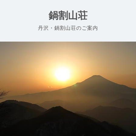
鍋割山荘
丹沢・鍋割山荘のご案内