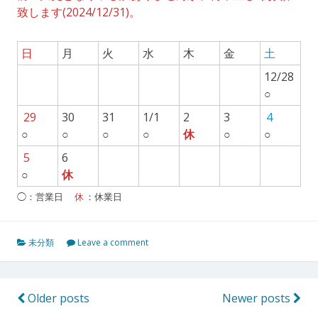
致します(2024/12/31)。
日
月
火
水
木
金
土
12/28
○
29
30
31
1/1
2
3
4
○
○
○
○
休
○
○
5
6
○
休
◯：営業日
休
：休業日
未分類
Leave a comment
投
Older posts
Newer posts