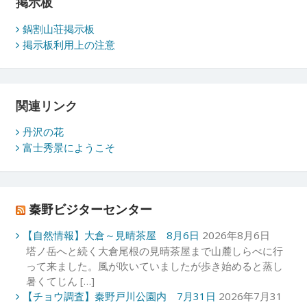
掲示板
鍋割山荘掲示板
掲示板利用上の注意
関連リンク
丹沢の花
富士秀景にようこそ
秦野ビジターセンター
【自然情報】大倉～見晴茶屋 8月6日
2026年8月6日
塔ノ岳へと続く大倉尾根の見晴茶屋まで山麓しらべに行
って来ました。風が吹いていましたが歩き始めると蒸し
暑くてじん […]
【チョウ調査】秦野戸川公園内 7月31日
2026年7月31