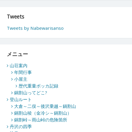
稿
ナ
Tweets
ビ
Tweets by Nabewarisanso
ゲ
ー
シ
メニュー
ョ
山荘案内
ン
年間行事
小屋主
歴代重量ボッカ記録
鍋割山ってどこ?
登山ルート
大倉～二俣～後沢乗越～鍋割山
鍋割山稜（金冷シ～鍋割山）
鍋割峠～雨山峠の危険箇所
丹沢の四季