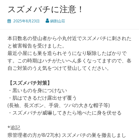
スズメバチに注意！
2025年8月23日
鍋割山荘
本日数名の登山者から小丸付近でスズメバチに刺された
と被害報告を受けました。
最近小屋にも巣を造られそうになり駆除したばかりで
す。この時期はハチがたいへん多くなってますので、各
自ご対策のうえ気をつけて登山してください。
【スズメバチ対策】
・黒いものを身につけない
・肌はできるだけ露出せず覆う
(長袖、長ズボン、手袋、ツバの大きな帽子等)
・スズメバチが威嚇してきたら地べたに身を伏せる
*追記
県管理者の方が8/27(水) スズメバチの巣を撤去しまし