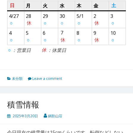
日
月
火
水
木
金
土
4/27
28
29
30
5/1
2
3
○
休
○
○
○
休
○
4
5
6
7
8
9
10
○
○
○
休
○
休
○
○
：営業日
休
：休業日
未分類
Leave a comment
積雪情報
2025年3月20日
鍋割山荘
今日現在の積雪量は15cmくらいです。転倒などしない