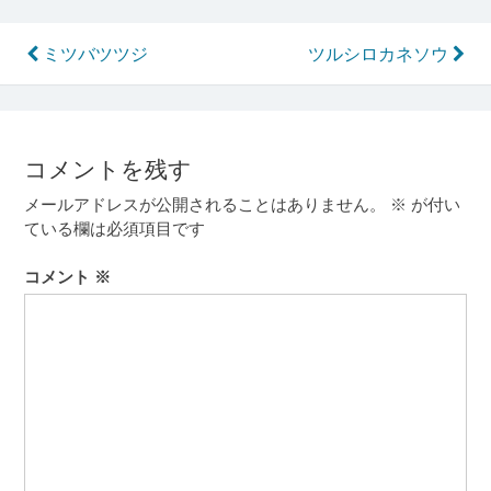
投
ミツバツツジ
ツルシロカネソウ
稿
ナ
ビ
コメントを残す
ゲ
メールアドレスが公開されることはありません。
※
が付い
ー
ている欄は必須項目です
シ
コメント
※
ョ
ン