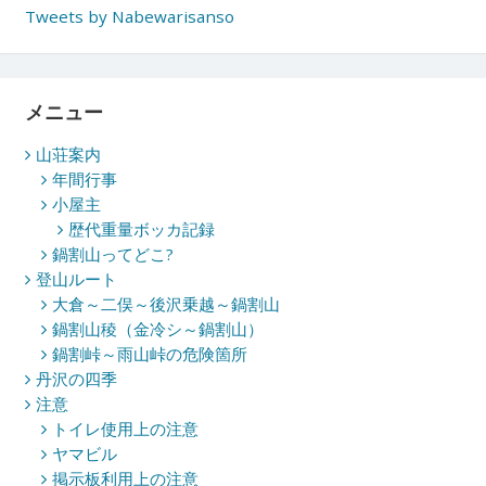
Tweets by Nabewarisanso
メニュー
山荘案内
年間行事
小屋主
歴代重量ボッカ記録
鍋割山ってどこ?
登山ルート
大倉～二俣～後沢乗越～鍋割山
鍋割山稜（金冷シ～鍋割山）
鍋割峠～雨山峠の危険箇所
丹沢の四季
注意
トイレ使用上の注意
ヤマビル
掲示板利用上の注意