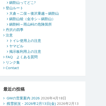
鍋割山ってどこ?
登山ルート
大倉～二俣～後沢乗越～鍋割山
鍋割山稜（金冷シ～鍋割山）
鍋割峠～雨山峠の危険箇所
丹沢の四季
注意
トイレ使用上の注意
ヤマビル
掲示板利用上の注意
FAQ よくある質問
リンク集
Contact
最近の投稿
GWの営業案内 2026
2026年4月18日
残雪状況・2026年2月13日(金)
2026年2月13