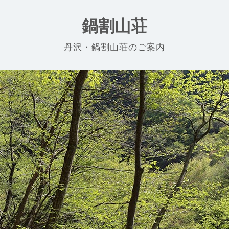
鍋割山荘
丹沢・鍋割山荘のご案内