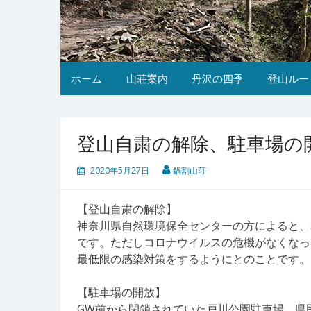
ホーム
山荘案内
丹沢の四季
登山ルー
登山自粛の解除、駐車場の
2020年5月27日
鍋割山荘
【登山自粛の解除】
神奈川県自然環境保全センターの方によると、
です。ただしコロナウイルスの危機がなくなっ
最低限の感染対策をするようにとのことです。
【駐車場の開放】
GW前から閉鎖されていた戸川公園駐車場、県