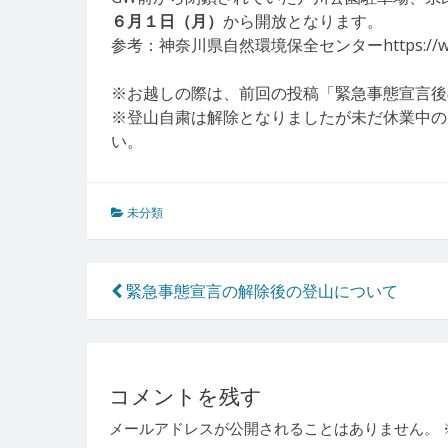
６月１日（月）
から開放となります。
参考：神奈川県自然環境保全センターhttps://www.pref
※お越しの際は、前回の投稿「緊急事態宣言後
※登山自粛は解除となりましたが未だ休業中の
い。
未分類
投
緊急事態宣言の解除後の登山について
稿
ナ
ビ
コメントを残す
ゲ
メールアドレスが公開されることはありません。