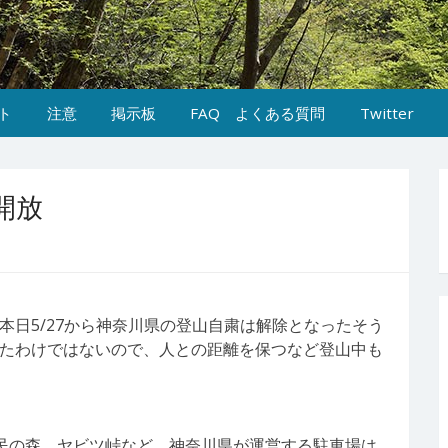
ト
注意
掲示板
FAQ よくある質問
Twitter
開放
本日5/27から神奈川県の登山自粛は解除となったそう
たわけではないので、人との距離を保つなど登山中も
民の森、ヤビツ峠など、神奈川県が運営する駐車場は