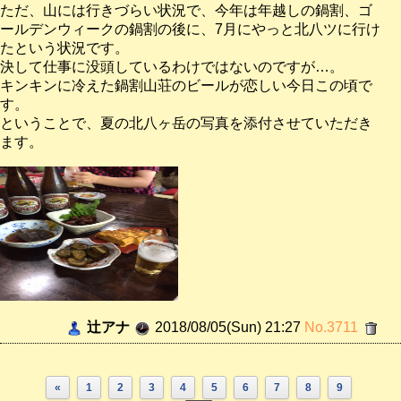
ただ、山には行きづらい状況で、今年は年越しの鍋割、ゴ
ールデンウィークの鍋割の後に、7月にやっと北八ツに行け
たという状況です。
決して仕事に没頭しているわけではないのですが…。
キンキンに冷えた鍋割山荘のビールが恋しい今日この頃で
す。
ということで、夏の北八ヶ岳の写真を添付させていただき
ます。
辻アナ
2018/08/05(Sun) 21:27
No.3711
«
1
2
3
4
5
6
7
8
9