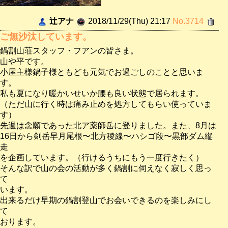
辻アナ
2018/11/29(Thu) 21:17
No.3714
ご無沙汰しています。
鍋割山荘スタッフ・フアンの皆さま。
山や平です。
小屋主様鍋子様ともども元気でお過ごしのことと思いま
す。
私も夏になり暖かいせいか腰も良い状態で居られます。
（ただ山に行く時は痛み止めを処方してもらい使っていま
す）
先週は念願であった北ア薬師岳に登りました。また、8月は
16日から剣岳早月尾根〜北方稜線〜ハシゴ段〜黒部ダム縦
走
を企画しています。（行けるうちにもう一度行きたく）
そんな訳で山の会の活動が多く鍋割に伺えなく寂しく思っ
て
います。
出来るだけ早期の鍋割登山でお会いできるのを楽しみにし
て
おります。