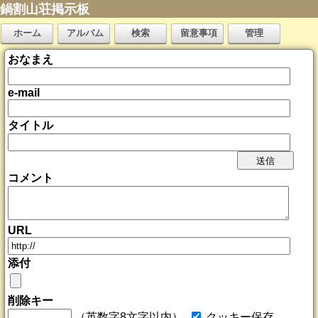
鍋割山荘掲示板
ホーム
アルバム
検索
留意事項
管理
おなまえ
e-mail
タイトル
コメント
URL
添付
削除キー
（英数字8文字以内）
クッキー保存