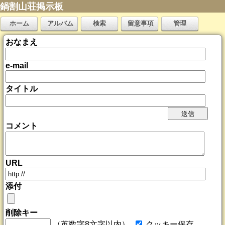
鍋割山荘掲示板
ホーム
アルバム
検索
留意事項
管理
おなまえ
e-mail
タイトル
コメント
URL
添付
削除キー
（英数字8文字以内）
クッキー保存