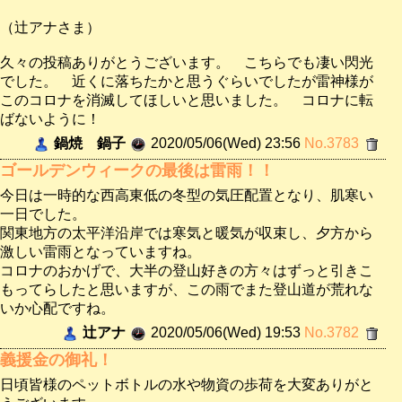
（辻アナさま）
久々の投稿ありがとうございます。 こちらでも凄い閃光
でした。 近くに落ちたかと思うぐらいでしたが雷神様が
このコロナを消滅してほしいと思いました。 コロナに転
ばないように！
鍋焼 鍋子
2020/05/06(Wed) 23:56
No.3783
ゴールデンウィークの最後は雷雨！！
今日は一時的な西高東低の冬型の気圧配置となり、肌寒い
一日でした。
関東地方の太平洋沿岸では寒気と暖気が収束し、夕方から
激しい雷雨となっていますね。
コロナのおかげで、大半の登山好きの方々はずっと引きこ
もってらしたと思いますが、この雨でまた登山道が荒れな
いか心配ですね。
辻アナ
2020/05/06(Wed) 19:53
No.3782
義援金の御礼！
日頃皆様のペットボトルの水や物資の歩荷を大変ありがと