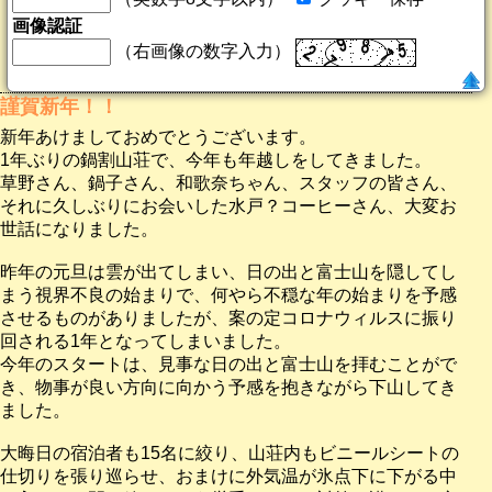
画像認証
（右画像の数字入力）
謹賀新年！！
新年あけましておめでとうございます。
1年ぶりの鍋割山荘で、今年も年越しをしてきました。
草野さん、鍋子さん、和歌奈ちゃん、スタッフの皆さん、
それに久しぶりにお会いした水戸？コーヒーさん、大変お
世話になりました。
昨年の元旦は雲が出てしまい、日の出と富士山を隠してし
まう視界不良の始まりで、何やら不穏な年の始まりを予感
させるものがありましたが、案の定コロナウィルスに振り
回される1年となってしまいました。
今年のスタートは、見事な日の出と富士山を拝むことがで
き、物事が良い方向に向かう予感を抱きながら下山してき
ました。
大晦日の宿泊者も15名に絞り、山荘内もビニールシートの
仕切りを張り巡らせ、おまけに外気温が氷点下に下がる中