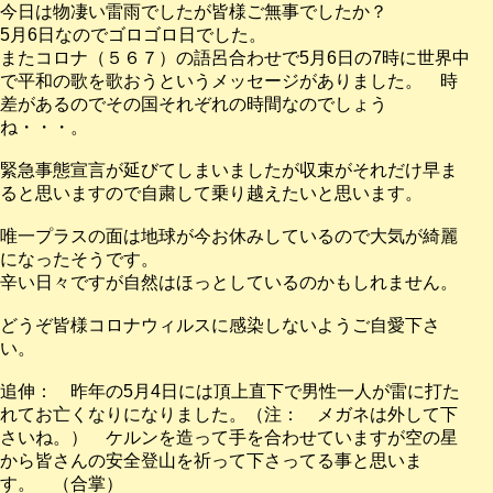
今日は物凄い雷雨でしたが皆様ご無事でしたか？
5月6日なのでゴロゴロ日でした。
またコロナ（５６７）の語呂合わせで5月6日の7時に世界中
で平和の歌を歌おうというメッセージがありました。 時
差があるのでその国それぞれの時間なのでしょう
ね・・・。
緊急事態宣言が延びてしまいましたが収束がそれだけ早ま
ると思いますので自粛して乗り越えたいと思います。
唯一プラスの面は地球が今お休みしているので大気が綺麗
になったそうです。
辛い日々ですが自然はほっとしているのかもしれません。
どうぞ皆様コロナウィルスに感染しないようご自愛下さ
い。
追伸： 昨年の5月4日には頂上直下で男性一人が雷に打た
れてお亡くなりになりました。（注： メガネは外して下
さいね。） ケルンを造って手を合わせていますが空の星
から皆さんの安全登山を祈って下さってる事と思いま
す。 （合掌）