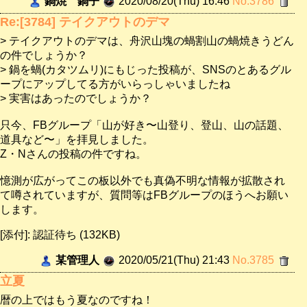
鍋焼 鍋子
2020/08/20(Thu) 16:46
No.3786
Re:[3784] テイクアウトのデマ
> テイクアウトのデマは、舟沢山塊の蝸割山の蝸焼きうどん
の件でしょうか？
> 鍋を蝸(カタツムリ)にもじった投稿が、SNSのとあるグル
ープにアップしてる方がいらっしゃいましたね
> 実害はあったのでしょうか？
只今、FBグループ「山が好き〜山登り、登山、山の話題、
道具など〜」を拝見しました。
Z・Nさんの投稿の件ですね。
憶測が広がってこの板以外でも真偽不明な情報が拡散され
て噂されていますが、質問等はFBグループのほうへお願い
します。
[添付]: 認証待ち (132KB)
某管理人
2020/05/21(Thu) 21:43
No.3785
立夏
暦の上ではもう夏なのですね！