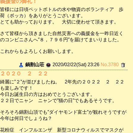
義援金の御礼！
皆様には日頃ペットボトルの水や物資のボランティア 歩
荷（ボッカ）をありがとうございます。
とても助かっております。 大切に使わせて頂きます。
さて皆様から頂きました自然災害への義援金を一昨日近く
のコンビニさんへ”８，７９６円”を届けてまいりました。
これからもよろしくお願いします。
鍋割山荘
2020/02/22(Sat) 23:26
No.3780
２０２０ ２ ２２
綺麗に”２”が並びましたね。 2年先の２０２２ ２ ２２
も楽しみです！
今日お誕生日の方はおめでとうございます。
２２日でニャン ニャンで”猫の日”でもあるそうです。
そろそろ鍋割山頂でも”ダイヤモンド富士”が観れそうですが
今年は何日でしょうね？
花粉症 インフルエンザ 新型コロナウィルスでマスクが