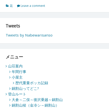
花
Leave a comment
Tweets
Tweets by Nabewarisanso
メニュー
山荘案内
年間行事
小屋主
歴代重量ボッカ記録
鍋割山ってどこ?
登山ルート
大倉～二俣～後沢乗越～鍋割山
鍋割山稜（金冷シ～鍋割山）