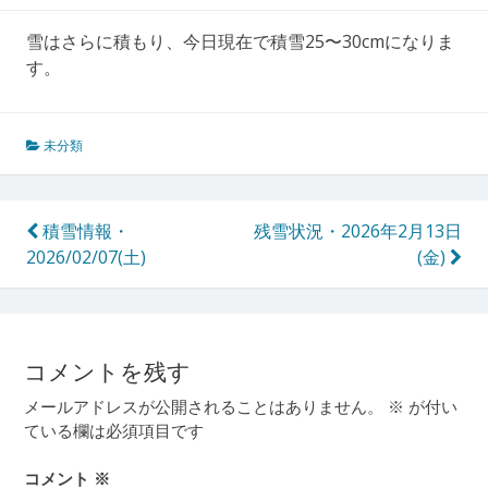
雪はさらに積もり、今日現在で積雪25〜30cmになりま
す。
未分類
投
積雪情報・
残雪状況・2026年2月13日
2026/02/07(土)
(金)
稿
ナ
ビ
ゲ
コメントを残す
ー
メールアドレスが公開されることはありません。
※
が付い
ている欄は必須項目です
シ
ョ
コメント
※