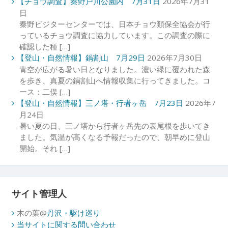
【チョウ調査】秦野戸川公園内 7月31日
2026年7月31
日
秦野ビジターセンターでは、日本チョウ類保全協会が行
っているチョウ調査に協力しています。この調査の際に
確認した種 […]
【登山・自然情報】鍋割山 7月29日
2026年7月30日
青空が広がる暑い日となりました。濃い緑に覆われた森
を歩き、真夏の鍋割山へ情報収集に行ってきました。コ
ース：二俣 […]
【登山・自然情報】三ノ塔・行者ヶ岳 7月23日
2026年7
月24日
暑い夏の日、三ノ塔から行者ヶ岳先の表尾根を歩いてき
ました。気温が高くなる予報だったので、朝早めに登山
開始。それ […]
サイト管理人
木の葉@
丹沢・駆け巡り
当サイトに関する問い合わせ