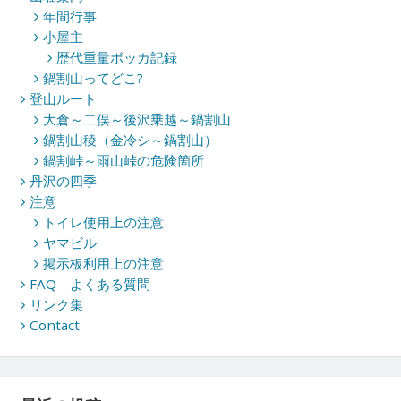
ン
年間行事
小屋主
歴代重量ボッカ記録
鍋割山ってどこ?
登山ルート
大倉～二俣～後沢乗越～鍋割山
鍋割山稜（金冷シ～鍋割山）
鍋割峠～雨山峠の危険箇所
丹沢の四季
注意
トイレ使用上の注意
ヤマビル
掲示板利用上の注意
FAQ よくある質問
リンク集
Contact