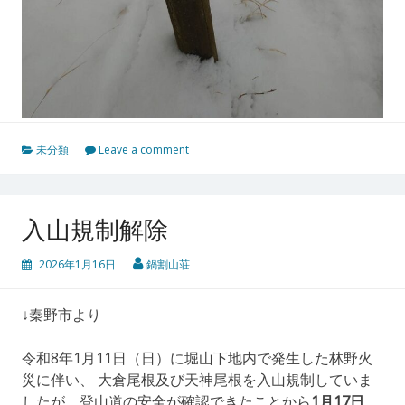
未分類
Leave a comment
入山規制解除
2026年1月16日
鍋割山荘
↓秦野市より
令和8年1月11日（日）に堀山下地内で発生した林野火
災に伴い、 大倉尾根及び天神尾根を入山規制していま
したが、登山道の安全が確認できたことから
1月17日