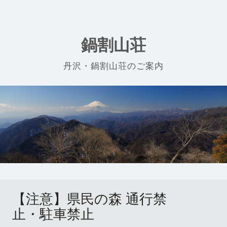
Skip
to
content
鍋割山荘
丹沢・鍋割山荘のご案内
【注意】県民の森 通行禁
止・駐車禁止