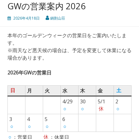
GWの営業案内 2026
2026年4月18日
鍋割山荘
本年のゴールデンウィークの営業日をご案内いたしま
す。
※雨天など悪天候の場合は、予定を変更して休業になる
場合があります。
2026年GWの営業日
日
月
火
水
木
金
土
4/29
30
5/1
2
○
○
休
○
3
4
5
6
○
○
○
○
○
：営業日
休
：休業日