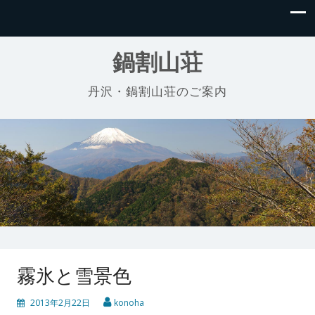
鍋割山荘
丹沢・鍋割山荘のご案内
霧氷と雪景色
2013年2月22日
konoha