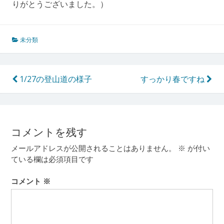
りがとうございました。）
未分類
投
1/27の登山道の様子
すっかり春ですね
稿
ナ
ビ
コメントを残す
ゲ
メールアドレスが公開されることはありません。
※
が付い
ー
ている欄は必須項目です
シ
コメント
※
ョ
ン