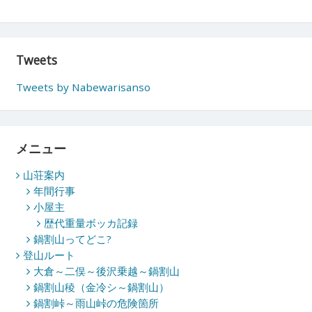
Tweets
Tweets by Nabewarisanso
メニュー
山荘案内
年間行事
小屋主
歴代重量ボッカ記録
鍋割山ってどこ?
登山ルート
大倉～二俣～後沢乗越～鍋割山
鍋割山稜（金冷シ～鍋割山）
鍋割峠～雨山峠の危険箇所