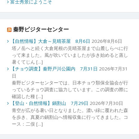
富士秀景にようこそ
秦野ビジターセンター
【自然情報】大倉～見晴茶屋 8月6日
2026年8月6日
塔ノ岳へと続く大倉尾根の見晴茶屋まで山麓しらべに行
って来ました。風が吹いていましたが歩き始めると蒸し
暑くてじん […]
【チョウ調査】秦野戸川公園内 7月31日
2026年7月31
日
秦野ビジターセンターでは、日本チョウ類保全協会が行
っているチョウ調査に協力しています。この調査の際に
確認した種 […]
【登山・自然情報】鍋割山 7月29日
2026年7月30日
青空が広がる暑い日となりました。濃い緑に覆われた森
を歩き、真夏の鍋割山へ情報収集に行ってきました。コ
ース：二俣 […]