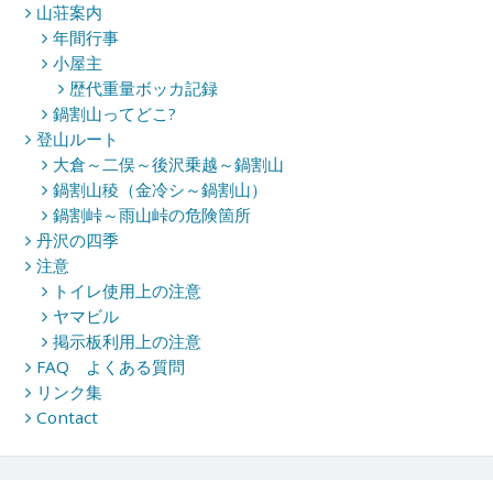
山荘案内
年間行事
小屋主
歴代重量ボッカ記録
鍋割山ってどこ?
登山ルート
大倉～二俣～後沢乗越～鍋割山
鍋割山稜（金冷シ～鍋割山）
鍋割峠～雨山峠の危険箇所
丹沢の四季
注意
トイレ使用上の注意
ヤマビル
掲示板利用上の注意
FAQ よくある質問
リンク集
Contact