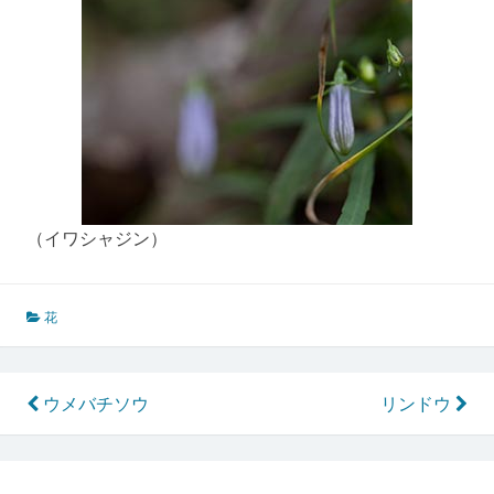
（イワシャジン）
花
投
ウメバチソウ
リンドウ
稿
ナ