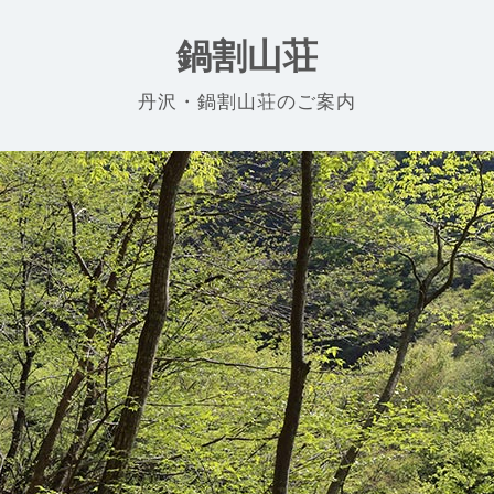
鍋割山荘
丹沢・鍋割山荘のご案内