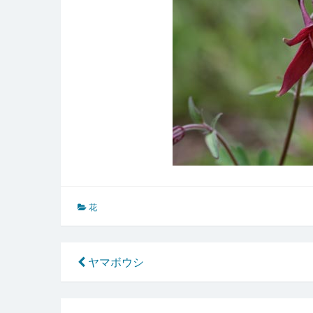
花
投
ヤマボウシ
稿
ナ