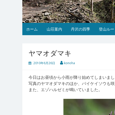
ホーム
山荘案内
丹沢の四季
登山ルー
ヤマオダマキ
2010年6月26日
konoha
今日はお昼頃から小雨が降り始めてしまいまし
写真のヤマオダマキのほか、バイケイソウも咲
また、エゾハルゼミが鳴いていました。