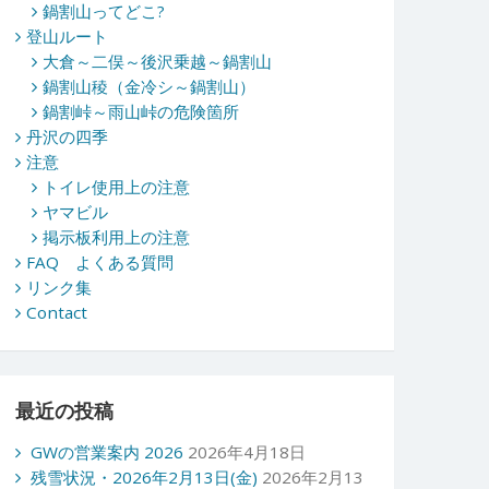
鍋割山ってどこ?
登山ルート
大倉～二俣～後沢乗越～鍋割山
鍋割山稜（金冷シ～鍋割山）
鍋割峠～雨山峠の危険箇所
丹沢の四季
注意
トイレ使用上の注意
ヤマビル
掲示板利用上の注意
FAQ よくある質問
リンク集
Contact
最近の投稿
GWの営業案内 2026
2026年4月18日
残雪状況・2026年2月13日(金)
2026年2月13