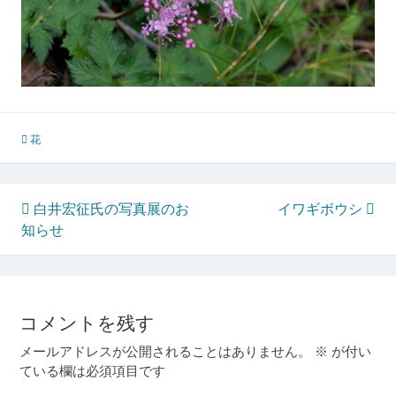
花
投
白井宏征氏の写真展のお
イワギボウシ
知らせ
稿
ナ
ビ
ゲ
コメントを残す
ー
メールアドレスが公開されることはありません。
※
が付い
ている欄は必須項目です
シ