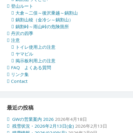
登山ルート
大倉～二俣～後沢乗越～鍋割山
鍋割山稜（金冷シ～鍋割山）
鍋割峠～雨山峠の危険箇所
丹沢の四季
注意
トイレ使用上の注意
ヤマビル
掲示板利用上の注意
FAQ よくある質問
リンク集
Contact
最近の投稿
GWの営業案内 2026
2026年4月18日
残雪状況・2026年2月13日(金)
2026年2月13日
積雪情報・2026/02/09(月)
2026年2月9日