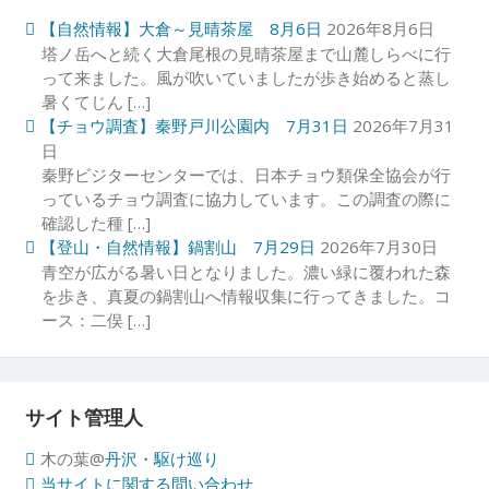
【自然情報】大倉～見晴茶屋 8月6日
2026年8月6日
塔ノ岳へと続く大倉尾根の見晴茶屋まで山麓しらべに行
って来ました。風が吹いていましたが歩き始めると蒸し
暑くてじん […]
【チョウ調査】秦野戸川公園内 7月31日
2026年7月31
日
秦野ビジターセンターでは、日本チョウ類保全協会が行
っているチョウ調査に協力しています。この調査の際に
確認した種 […]
【登山・自然情報】鍋割山 7月29日
2026年7月30日
青空が広がる暑い日となりました。濃い緑に覆われた森
を歩き、真夏の鍋割山へ情報収集に行ってきました。コ
ース：二俣 […]
サイト管理人
木の葉@
丹沢・駆け巡り
当サイトに関する問い合わせ