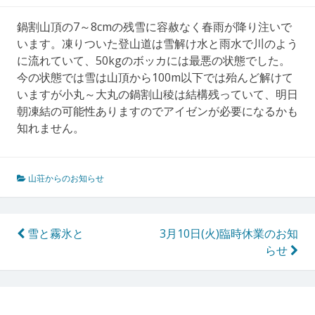
鍋割山頂の7～8cmの残雪に容赦なく春雨が降り注いで
います。凍りついた登山道は雪解け水と雨水で川のよう
に流れていて、50kgのボッカには最悪の状態でした。
今の状態では雪は山頂から100m以下では殆んど解けて
いますが小丸～大丸の鍋割山稜は結構残っていて、明日
朝凍結の可能性ありますのでアイゼンが必要になるかも
知れません。
山荘からのお知らせ
投
雪と霧氷と
3月10日(火)臨時休業のお知
らせ
稿
ナ
ビ