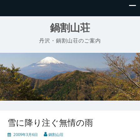
鍋割山荘
丹沢・鍋割山荘のご案内
雪に降り注ぐ無情の雨
2009年3月6日
鍋割山荘