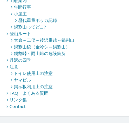
山荘案内
年間行事
小屋主
歴代重量ボッカ記録
鍋割山ってどこ?
登山ルート
大倉～二俣～後沢乗越～鍋割山
鍋割山稜（金冷シ～鍋割山）
鍋割峠～雨山峠の危険箇所
丹沢の四季
注意
トイレ使用上の注意
ヤマビル
掲示板利用上の注意
FAQ よくある質問
リンク集
Contact