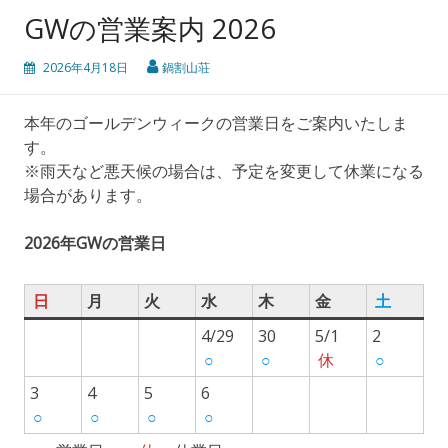
GWの営業案内 2026
2026年4月18日
鍋割山荘
本年のゴールデンウィークの営業日をご案内いたしま
す。
※雨天など悪天候の場合は、予定を変更して休業になる
場合があります。
2026年GWの営業日
日
月
火
水
木
金
土
4/29
30
5/1
2
○
○
休
○
3
4
5
6
○
○
○
○