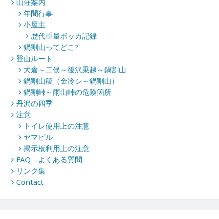
山荘案内
ン
年間行事
小屋主
歴代重量ボッカ記録
鍋割山ってどこ?
登山ルート
大倉～二俣～後沢乗越～鍋割山
鍋割山稜（金冷シ～鍋割山）
鍋割峠～雨山峠の危険箇所
丹沢の四季
注意
トイレ使用上の注意
ヤマビル
掲示板利用上の注意
FAQ よくある質問
リンク集
Contact