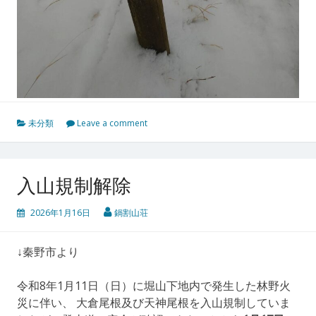
未分類
Leave a comment
入山規制解除
2026年1月16日
鍋割山荘
↓秦野市より
令和8年1月11日（日）に堀山下地内で発生した林野火
災に伴い、 大倉尾根及び天神尾根を入山規制していま