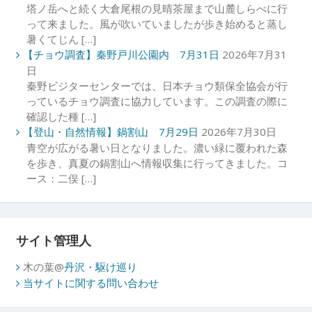
塔ノ岳へと続く大倉尾根の見晴茶屋まで山麓しらべに行
って来ました。風が吹いていましたが歩き始めると蒸し
暑くてじん […]
【チョウ調査】秦野戸川公園内 7月31日
2026年7月31
日
秦野ビジターセンターでは、日本チョウ類保全協会が行
っているチョウ調査に協力しています。この調査の際に
確認した種 […]
【登山・自然情報】鍋割山 7月29日
2026年7月30日
青空が広がる暑い日となりました。濃い緑に覆われた森
を歩き、真夏の鍋割山へ情報収集に行ってきました。コ
ース：二俣 […]
サイト管理人
木の葉@
丹沢・駆け巡り
当サイトに関する問い合わせ