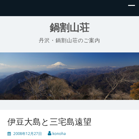
鍋割山荘
丹沢・鍋割山荘のご案内
伊豆大島と三宅島遠望
2008年12月27日
konoha