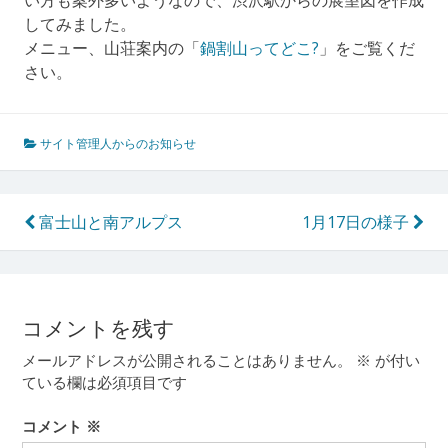
い方も案外多いようなので、渋沢駅からの展望図を作成
してみました。
メニュー、山荘案内の「
鍋割山ってどこ?
」をご覧くだ
さい。
サイト管理人からのお知らせ
投
富士山と南アルプス
1月17日の様子
稿
ナ
ビ
コメントを残す
ゲ
メールアドレスが公開されることはありません。
※
が付い
ー
ている欄は必須項目です
シ
コメント
※